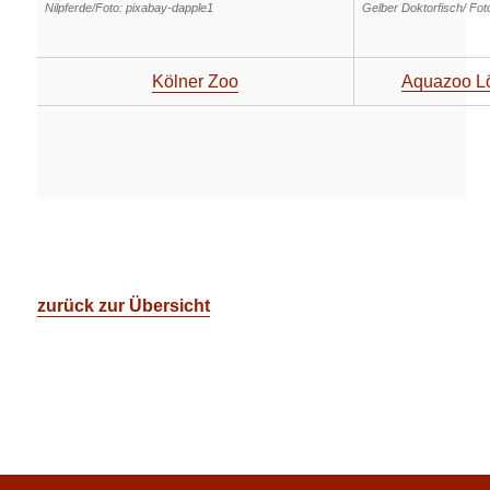
Nilpferde/Foto: pixabay-dapple1
Gelber Doktorfisch/ Fo
Kölner Zoo
Aquazoo L
zurück zur Übersicht