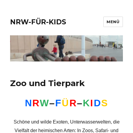
NRW-FÜR-KIDS
MENÜ
Zoo und Tierpark
N
R
W
–
F
Ü
R
–
K
I
D
S
Schöne und wilde Exoten, Unterwasserwelten, die
Vielfalt der heimischen Arten: In Zoos, Safari- und