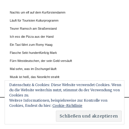
Nachts um elf auf dem Kurfürstendamm
Läuft für Touristen Kulturprogramm
Teurer Ramsch am Straßenstand
Ich ess die Pizza aus der Hand
Ein Taxi fährt zum Romy Haag
Flasche Sekt hundertfünfzig Mark
Fürn Westdeutschen, der sein Geld versäuft
Mal sehn, was im Dschungel läuft
Musik ist heiß, das Neonlicht strahlt
Datenschutz & Cookies: Diese Website verwendet Cookies. Wenn
Irgendjemand hat mir ’nen Gin bezahlt
du die Website weiterhin nutzt, stimmst du der Verwendung von
Die Tanzfläche kocht, hier trifft sich die Scene
Cookies zu.
Weitere Informationen, beispielsweise zur Kontrolle von
Ich fühl mich gut
Cookies, findest du hier:
Cookie-Richtlinie
This website uses cookies to improve your experience. We'll
Ich steh auf BerlinIch fühl mich gut
assume you're ok with this, but you can opt-out if you wish.
(Wir steh’n auf Berlin)
Accept
Read More
Ich fühl mich gut