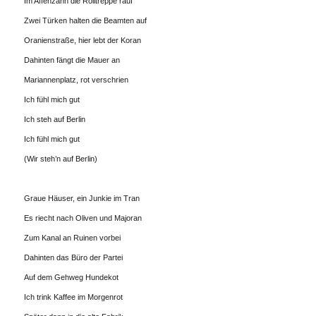
Im Affenzahn die Rolltreppe rauf
Zwei Türken halten die Beamten auf
Oranienstraße, hier lebt der Koran
Dahinten fängt die Mauer an
Mariannenplatz, rot verschrien
Ich fühl mich gut
Ich steh auf Berlin
Ich fühl mich gut
(Wir steh’n auf Berlin)
Graue Häuser, ein Junkie im Tran
Es riecht nach Oliven und Majoran
Zum Kanal an Ruinen vorbei
Dahinten das Büro der Partei
Auf dem Gehweg Hundekot
Ich trink Kaffee im Morgenrot