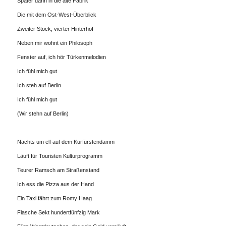
Später dann in die alte Fabrik
Die mit dem Ost-West-Überblick
Zweiter Stock, vierter Hinterhof
Neben mir wohnt ein Philosoph
Fenster auf, ich hör Türkenmelodien
Ich fühl mich gut
Ich steh auf Berlin
Ich fühl mich gut
(Wir stehn auf Berlin)
Nachts um elf auf dem Kurfürstendamm
Läuft für Touristen Kulturprogramm
Teurer Ramsch am Straßenstand
Ich ess die Pizza aus der Hand
Ein Taxi fährt zum Romy Haag
Flasche Sekt hundertfünfzig Mark