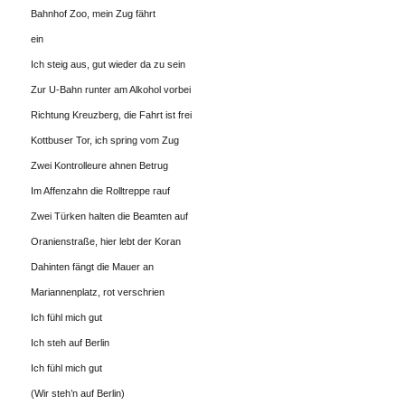
Bahnhof Zoo, mein Zug fährt
ein
Ich steig aus, gut wieder da zu sein
Zur U-Bahn runter am Alkohol vorbei
Richtung Kreuzberg, die Fahrt ist frei
Kottbuser Tor, ich spring vom Zug
Zwei Kontrolleure ahnen Betrug
Im Affenzahn die Rolltreppe rauf
Zwei Türken halten die Beamten auf
Oranienstraße, hier lebt der Koran
Dahinten fängt die Mauer an
Mariannenplatz, rot verschrien
Ich fühl mich gut
Ich steh auf Berlin
Ich fühl mich gut
(Wir steh’n auf Berlin)