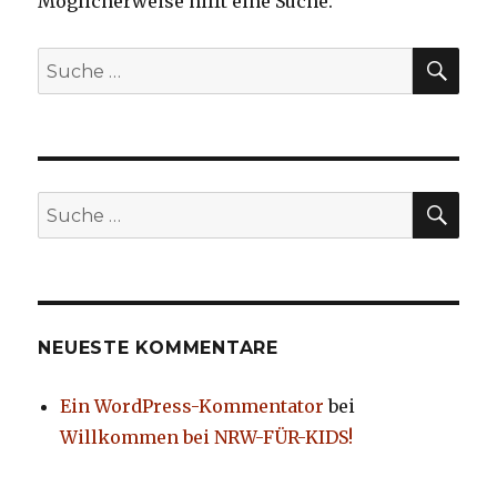
Möglicherweise hilft eine Suche.
SUC
Suche
nach:
SUC
Suche
nach:
NEUESTE KOMMENTARE
Ein WordPress-Kommentator
bei
Willkommen bei NRW-FÜR-KIDS!