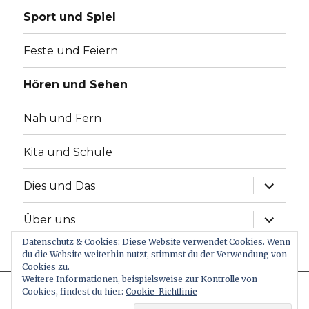
Sport und Spiel
Feste und Feiern
Hören und Sehen
Nah und Fern
Kita und Schule
Unterme
Dies und Das
anzeige
Unterme
Über uns
anzeige
Datenschutz & Cookies: Diese Website verwendet Cookies. Wenn
du die Website weiterhin nutzt, stimmst du der Verwendung von
twitter
Cookies zu.
Weitere Informationen, beispielsweise zur Kontrolle von
Cookies, findest du hier:
Cookie-Richtlinie
This website uses cookies to improve your experience. We'll
NRW-FÜR-KIDS
Datenschutzerklärung
Stolz
assume you're ok with this, but you can opt-out if you wish.